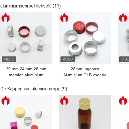
aluminiumschroefdeksels
(11)
BESTE PRIJS
BESTE PRIJS
BES
20 mm 24 mm 28 mm
28mm Ingepast
metalen aluminium
Aluminium GLB voor de
schroefkappen met PE-
Fles van de Glasschroef
sch
pakking
De Kappen van aluminiumropp
(9)
BESTE PRIJS
BESTE PRIJS
BES