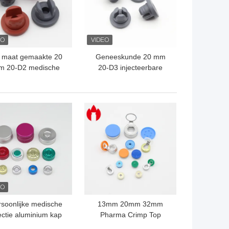
 maat gemaakte 20
Geneeskunde 20 mm
m 20-D2 medische
20-D3 injecteerbare
butylrubberstop
butylrubberstop
TE PRIJS
BESTE PRIJS
rsoonlijke medische
13mm 20mm 32mm
jectie aluminium kap
Pharma Crimp Top
Aluminium Plastic Tear