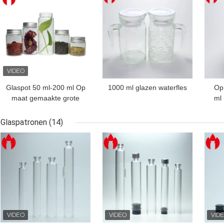
Glaspot 50 ml-200 ml Op
1000 ml glazen waterfles
Op
maat gemaakte grote
ml 
mond hoge borosilicaat
p
glasfles
Glaspatronen
(14)
BESTE PRIJS
BESTE PRIJS
BES