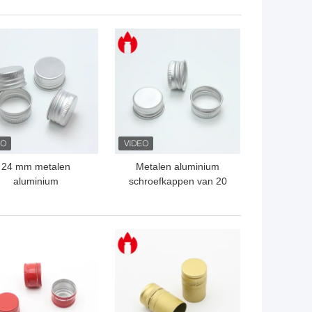
Off Cap
TE PRIJS
BESTE PRIJS
24 mm metalen
Metalen aluminium
aluminium
schroefkappen van 20
roefkappen met PE-
mm
pakking
TE PRIJS
BESTE PRIJS