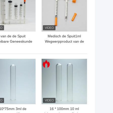
van de de Spuit
Medisch de Spuit1ml
eibare Geneeskunde
Wegwerpproduct van de
n 1ml 2ml 3ml 5ml
Injectiepp Plastic Insuline
l Lege Beschikbare
astic de Spuitmassa
TE PRIJS
BESTE PRIJS
10*75mm 3ml de
16 * 100mm 10 ml