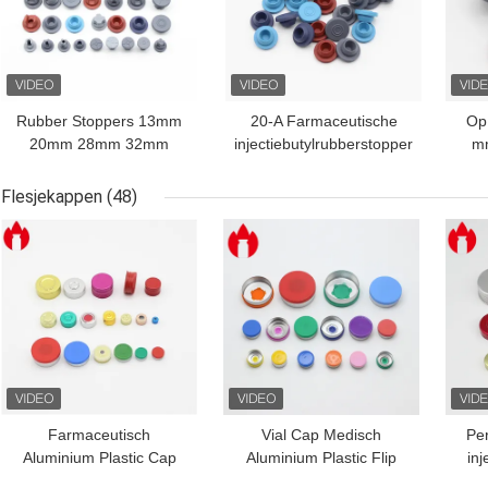
Rubber Stoppers 13mm
20-A Farmaceutische
Op
20mm 28mm 32mm
injectiebutylrubberstopper
m
Medisch Butyl Rubber
Stopper
Flesjekappen
(48)
BESTE PRIJS
BESTE PRIJS
BES
Farmaceutisch
Vial Cap Medisch
Pe
Aluminium Plastic Cap
Aluminium Plastic Flip
in
Screw Vial Cap
Off Caps