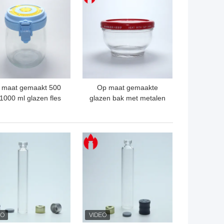
 maat gemaakt 500
Op maat gemaakte
1000 ml glazen fles
glazen bak met metalen
ot met plastic dop
deksel
TE PRIJS
BESTE PRIJS