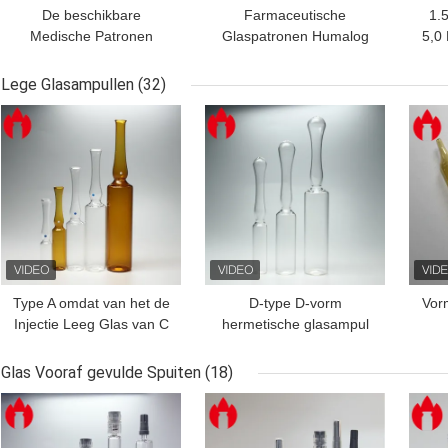
De beschikbare
Farmaceutische
1.
Medische Patronen
Glaspatronen Humalog
5,0 
1.5ml 1.8ml 3ml 4ml van
1.5ml 3ml 4ml
Fles
Vape van het Insuline
Lege Glasampullen
(32)
Lege Glas
BESTE PRIJS
BESTE PRIJS
BES
Type A omdat van het de
D-type D-vorm
Vor
Injectie Leeg Glas van C
hermetische glasampul
D Pharma de
Inj
Ampullenflesje 1ml -
Glas Vooraf gevulde Spuiten
(18)
20ml
BESTE PRIJS
BESTE PRIJS
BES