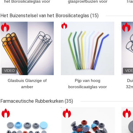
het Borosilicateglas voor
glasproefbuizen voor
Tra
Laboratorium
laboratorium en chemie
Gla
Het Buizenstelsel van het Borosilicateglas
(15)
BESTE PRIJS
BESTE PRIJS
BES
Glasbuis Glanzige of
Pijp van hoog
Dui
amber
borosilicaatglas voor
32m
borosilicaatglasbuizen
melkthee of koffie
Farmaceutische Rubberkurken
(35)
BESTE PRIJS
BESTE PRIJS
BES