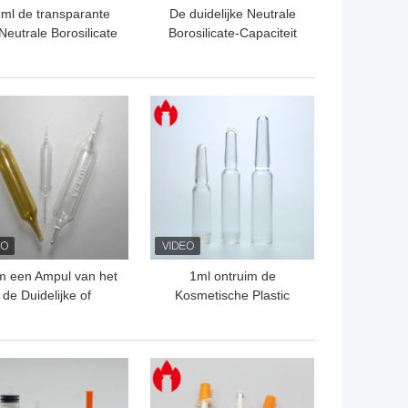
5ml de transparante
De duidelijke Neutrale
Neutrale Borosilicate
Borosilicate-Capaciteit
 van de Glascassette
van Glaspatronen 3ml
voor Medisch Gebruik
TE PRIJS
BESTE PRIJS
m een Ampul van het
1ml ontruim de
de Duidelijke of
Kosmetische Plastic
ectieglas van Amber
Ampul van PETG of van
Medical 1ml
pp
TE PRIJS
BESTE PRIJS