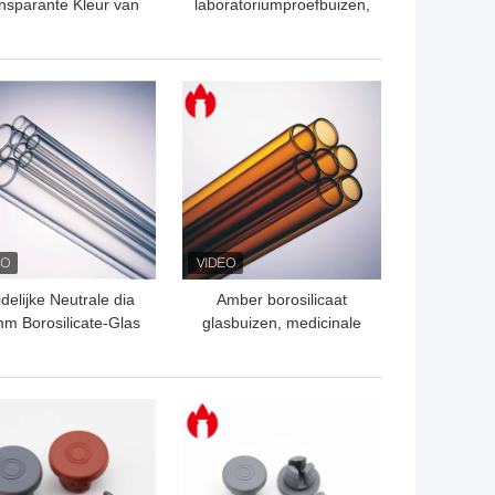
nsparante Kleur van
laboratoriumproefbuizen,
sReageerbuizen met
laboratoriumglasbuis
Ronde Bodem
TE PRIJS
BESTE PRIJS
delijke Neutrale dia
Amber borosilicaat
m Borosilicate-Glas
glasbuizen, medicinale
Haarvaten
borosilicaat
glascontainers
TE PRIJS
BESTE PRIJS