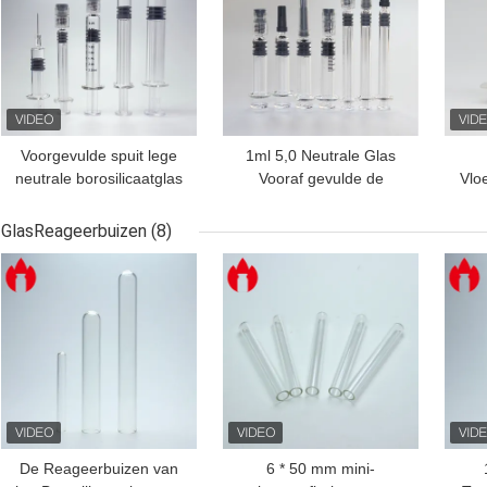
Voorgevulde spuit lege
1ml 5,0 Neutrale Glas
neutrale borosilicaatglas
Vooraf gevulde de
Vlo
Voorgevulde spuitjes
Injectiespuit van de
va
Spuiteninsuline
10m
GlasReageerbuizen
(8)
Pl
BESTE PRIJS
BESTE PRIJS
BES
De Reageerbuizen van
6 * 50 mm mini-