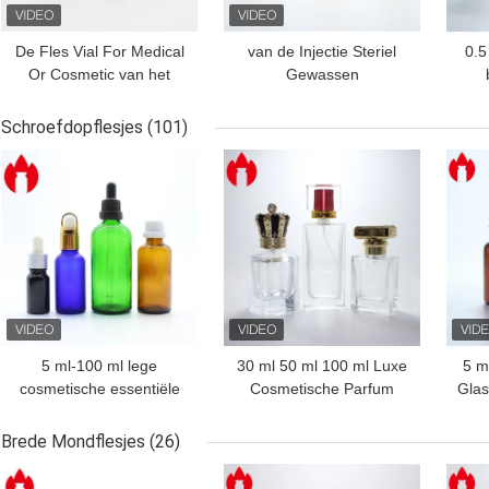
De Fles Vial For Medical
van de Injectie Steriel
0.5
Or Cosmetic van het
Gewassen
Borosilicateglas
Depyrogenated van 2ml
med
5ml 10ml 30ml Medisch
Schroefdopflesjes
(101)
het Glasflesje
BESTE PRIJS
BESTE PRIJS
BES
5 ml-100 ml lege
30 ml 50 ml 100 ml Luxe
5 m
cosmetische essentiële
Cosmetische Parfum
Glas
olie glazen fles met
Glasfles
druppelkap
Brede Mondflesjes
(26)
BESTE PRIJS
BESTE PRIJS
BES