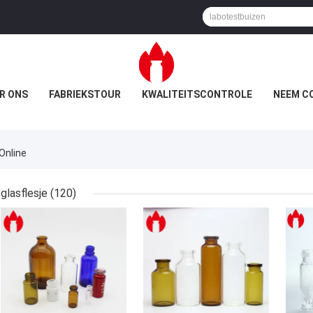
R ONS
FABRIEKSTOUR
KWALITEITSCONTROLE
NEEM C
Online
glasflesje
(120)
BESTE PRIJS
BESTE PRIJS
BES