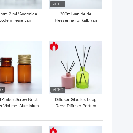
 mm 2 ml V-vormige
200ml van de de
bodem flesje van
Flessennatronkalk van
isch glas met crimp-
het parfumglas het
of schroefhals
Glasmateriaal
TE PRIJS
BESTE PRIJS
l Amber Screw Neck
Diffuser Glasfles Leeg
s Vial met Aluminium
Reed Diffuser Parfum
Cap
Glasfles Vial
TE PRIJS
BESTE PRIJS