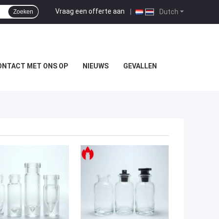
Vraag een offerte aan
|
Dutch
Zoeken
ONTACT MET ONS OP
NIEUWS
GEVALLEN
TE PRIJS
BESTE PRIJS