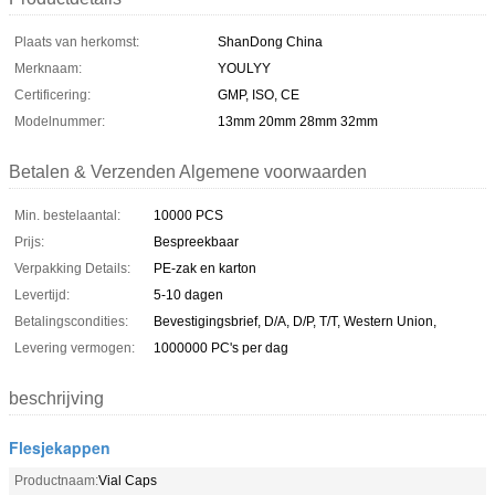
Plaats van herkomst:
ShanDong China
Merknaam:
YOULYY
Certificering:
GMP, ISO, CE
Modelnummer:
13mm 20mm 28mm 32mm
Betalen & Verzenden Algemene voorwaarden
Min. bestelaantal:
10000 PCS
Prijs:
Bespreekbaar
Verpakking Details:
PE-zak en karton
Levertijd:
5-10 dagen
Betalingscondities:
Bevestigingsbrief, D/A, D/P, T/T, Western Union,
Levering vermogen:
1000000 PC's per dag
beschrijving
Flesjekappen
Productnaam:
Vial Caps