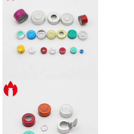
Productiviteit
1000000 stuks/dag
MOQ
10 000 stuks
Certificaten
GMP, CE, ISO
Verpakking
PE-zak en karton