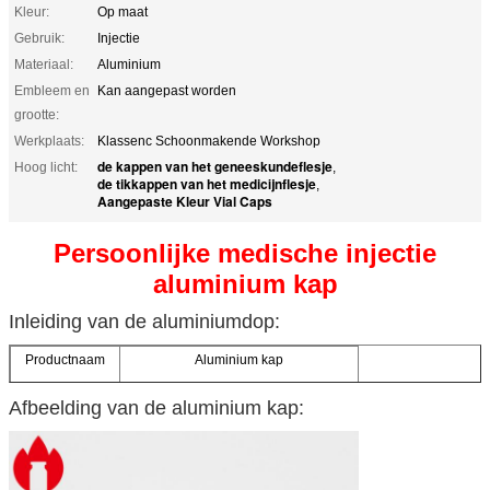
Kleur:
Op maat
Gebruik:
Injectie
Materiaal:
Aluminium
Embleem en
Kan aangepast worden
grootte:
Werkplaats:
Klassenc Schoonmakende Workshop
de kappen van het geneeskundeflesje
Hoog licht:
,
de tikkappen van het medicijnflesje
,
Aangepaste Kleur Vial Caps
Persoonlijke medische injectie
aluminium kap
Inleiding van de aluminiumdop:
Productnaam
Aluminium kap
Specificaties
13 mm 20 mm 28 mm 32 mm of op maat
Afbeelding van de aluminium kap:
Aluminiummodel
8011H16
Aluminiumkleur
Zilver, goud of op maat