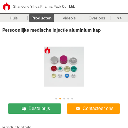
Shandong Yihua Pharma Pack Co., Ltd.
Huis
Producten
Video's
Over ons
>>
Persoonlijke medische injectie aluminium kap
Beste prijs
Contacteer ons
Productdetails