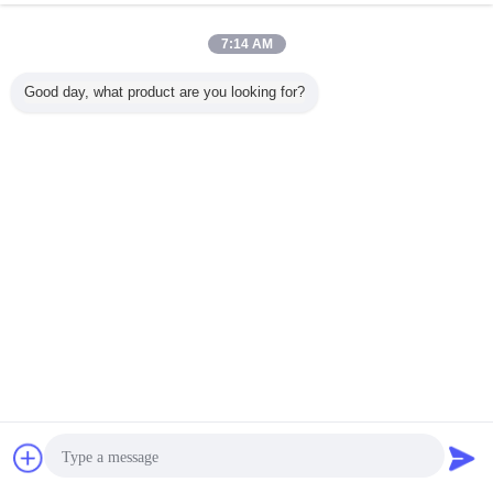
7:14 AM
Good day, what product are you looking for?
de tikkappen van het medicijnflesje
Markeringen:
,
de verbindingen van het aluminiumflesje
,
de kappen van het geneeskundeflesje
Contact
Vraag een offerte
Krijg de beste prijs voor