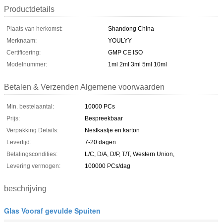
Productdetails
Plaats van herkomst:
Shandong China
Merknaam:
YOULYY
Certificering:
GMP CE ISO
Modelnummer:
1ml 2ml 3ml 5ml 10ml
Betalen & Verzenden Algemene voorwaarden
Min. bestelaantal:
10000 PCs
Prijs:
Bespreekbaar
Verpakking Details:
Nestkastje en karton
Levertijd:
7-20 dagen
Betalingscondities:
L/C, D/A, D/P, T/T, Western Union,
Levering vermogen:
100000 PCs/dag
beschrijving
Glas Vooraf gevulde Spuiten