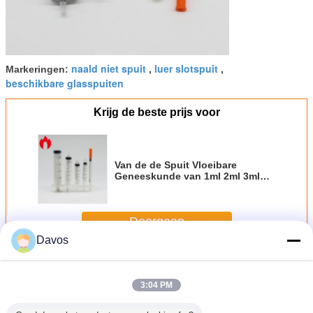
naald niet spuit
luer slotspuit
Markeringen:
,
,
beschikbare glasspuiten
Krijg de beste prijs voor
Van de de Spuit Vloeibare
Geneeskunde van 1ml 2ml 3ml
5ml 10ml Lege Beschikbare
Plastic de Spuitmassa
Doorgaan
Davos
Glas Vooraf gevulde Spuiten
Meer
3:04 PM