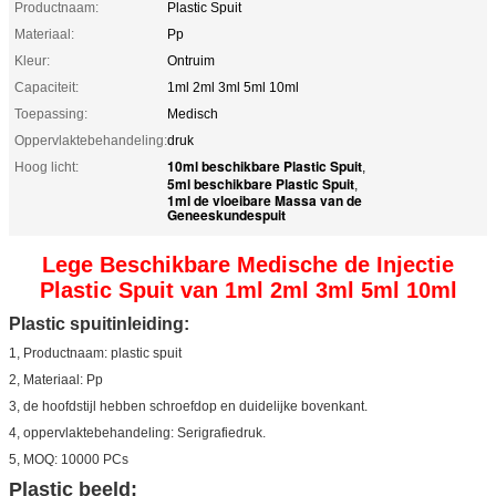
Productnaam:
Plastic Spuit
Materiaal:
Pp
Kleur:
Ontruim
Capaciteit:
1ml 2ml 3ml 5ml 10ml
Toepassing:
Medisch
Oppervlaktebehandeling:
druk
10ml beschikbare Plastic Spuit
Hoog licht:
,
5ml beschikbare Plastic Spuit
,
1ml de vloeibare Massa van de
Geneeskundespuit
Lege Beschikbare Medische de Injectie
Plastic Spuit van 1ml 2ml 3ml 5ml 10ml
Plastic spuitinleiding:
1, Productnaam: plastic
spuit
2, Materiaal: Pp
3, de hoofdstijl hebben schroefdop en duidelijke bovenkant.
4, oppervlaktebehandeling: Serigrafiedruk.
5, MOQ: 10000 PCs
Plastic beeld: