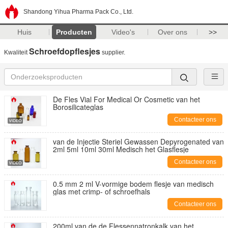
Shandong Yihua Pharma Pack Co., Ltd.
Huis
Producten
Video's
Over ons
>>
Schroefdopflesjes
Kwaliteit
supplier.
De Fles Vial For Medical Or Cosmetic van het
Borosilicateglas
Contacteer ons
van de Injectie Steriel Gewassen Depyrogenated van
2ml 5ml 10ml 30ml Medisch het Glasflesje
Contacteer ons
0.5 mm 2 ml V-vormige bodem flesje van medisch
glas met crimp- of schroefhals
Contacteer ons
200ml van de de Flessennatronkalk van het