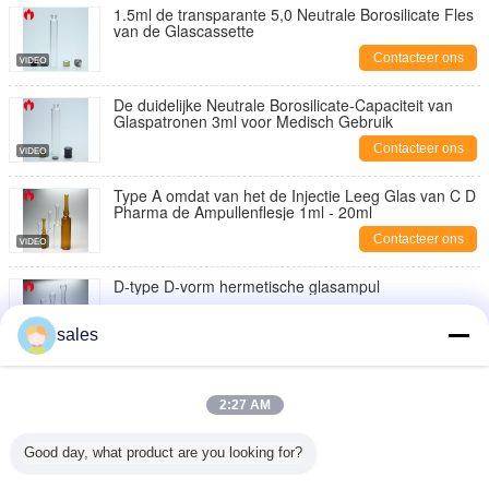
1.5ml de transparante 5,0 Neutrale Borosilicate Fles
van de Glascassette
Contacteer ons
De duidelijke Neutrale Borosilicate-Capaciteit van
Glaspatronen 3ml voor Medisch Gebruik
Contacteer ons
Type A omdat van het de Injectie Leeg Glas van C D
Pharma de Ampullenflesje 1ml - 20ml
Contacteer ons
D-type D-vorm hermetische glasampul
Contacteer ons
sales
Vorm een Ampul van het de Duidelijke of Injectieglas
van Amber Medical 1ml
2:27 AM
Contacteer ons
Good day, what product are you looking for?
1ml ontruim de Kosmetische Plastic Ampul van
PETG of van pp