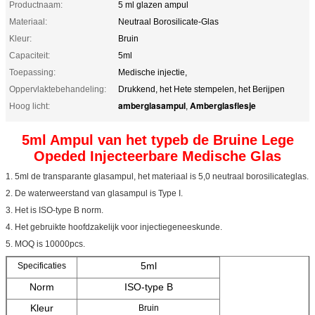
Productnaam:
5 ml glazen ampul
Materiaal:
Neutraal Borosilicate-Glas
Kleur:
Bruin
Capaciteit:
5ml
Toepassing:
Medische injectie,
Oppervlaktebehandeling:
Drukkend, het Hete stempelen, het Berijpen
amberglasampul
Amberglasflesje
Hoog licht:
,
5ml Ampul van het typeb de Bruine Lege
Opeded Injecteerbare Medische Glas
1. 5ml de transparante glasampul, het materiaal is 5,0 neutraal borosilicateglas.
2. De waterweerstand van glasampul is Type I.
3. Het is ISO-type B norm.
4. Het gebruikte hoofdzakelijk voor injectiegeneeskunde.
5. MOQ is 10000pcs.
5ml
Specificaties
Norm
ISO-type B
Kleur
Bruin