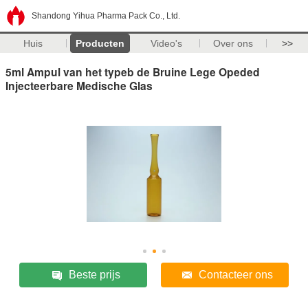
Shandong Yihua Pharma Pack Co., Ltd.
Huis
Producten
Video's
Over ons
>>
5ml Ampul van het typeb de Bruine Lege Opeded
Injecteerbare Medische Glas
Beste prijs
Contacteer ons