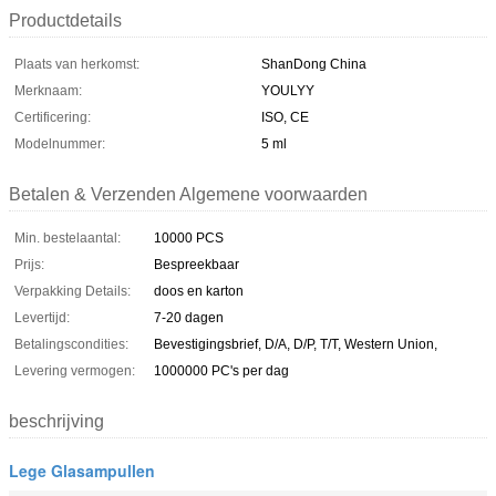
Productdetails
Plaats van herkomst:
ShanDong China
Merknaam:
YOULYY
Certificering:
ISO, CE
Modelnummer:
5 ml
Betalen & Verzenden Algemene voorwaarden
Min. bestelaantal:
10000 PCS
Prijs:
Bespreekbaar
Verpakking Details:
doos en karton
Levertijd:
7-20 dagen
Betalingscondities:
Bevestigingsbrief, D/A, D/P, T/T, Western Union,
Levering vermogen:
1000000 PC's per dag
beschrijving
Lege Glasampullen