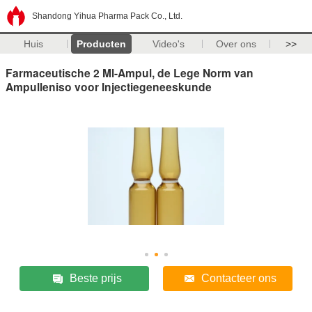
Shandong Yihua Pharma Pack Co., Ltd.
Huis
Producten
Video's
Over ons
>>
Farmaceutische 2 Ml-Ampul, de Lege Norm van
Ampulleniso voor Injectiegeneeskunde
Beste prijs
Contacteer ons