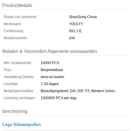
Productdetails
Plaats van herkomst:
ShanDong China
Merknaam:
YOULYY
Certificering:
ISO, CE
Modelnummer:
2ml
Betalen & Verzenden Algemene voorwaarden
Min. bestelaantal:
10000 PCS
Prijs:
Bespreekbaar
Verpakking Details:
doos en karton
Levertijd:
7-20 dagen
Betalingscondities:
Bevestigingsbrief, D/A, D/P, T/T, Western Union,
Levering vermogen:
1000000 PC's per dag
beschrijving
Lege Glasampullen