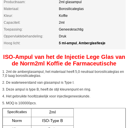
Productnaam:
2ml glasampul
Materiaal:
Borosilicateglas
Kleur:
Koffie
Capaciteit:
2ml
Toepassing:
Geneeskrachtig
Oppervlaktebehandeling:
Druk
5 ml-ampul
Amberglasflesje
Hoog licht:
,
ISO-Ampul van het de Injectie Lege Glas van
de Norm2ml Koffie de Farmaceutische
1. 2ml de amberglasampul, het materiaal heeft 5,0 neutraal borosilicateglas en
7,0 laag borosilicateglas.
2. De waterweerstand van glasampul is Type I.
3. Deze ampul is type B, heeft de stijl kleurenpunt en ring.
4. Het gebruikte hoofdzakelijk voor injectiegeneeskunde.
5. MOQ is 100000pcs.
2ml
Specificaties
Norm
ISO-Type B