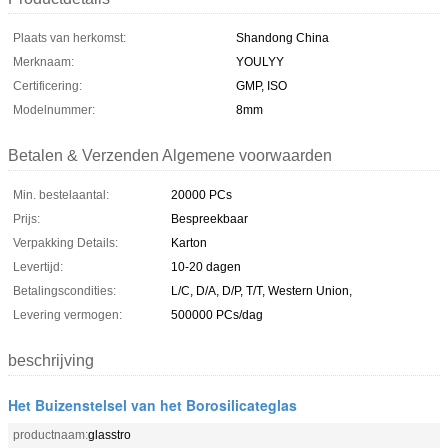
Plaats van herkomst:
Shandong China
Merknaam:
YOULYY
Certificering:
GMP, ISO
Modelnummer:
8mm
Betalen & Verzenden Algemene voorwaarden
Min. bestelaantal:
20000 PCs
Prijs:
Bespreekbaar
Verpakking Details:
Karton
Levertijd:
10-20 dagen
Betalingscondities:
L/C, D/A, D/P, T/T, Western Union,
Levering vermogen:
500000 PCs/dag
beschrijving
Het Buizenstelsel van het Borosilicateglas
productnaam:
glasstro