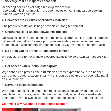
3.
Volledige test en inspectiecapaciteit
Het bedrijf heeft een volledige reeks geavanceerde
laboratoriumtestinstrumenten, die voor het testen van standaardverzoeken
kunnen worden gebruikt.
4.
Geavanceerd en efficiënt productiemateriaal
Ons productiemateriaal is hoge precisie en hoog rendement.
5.
Onafhankelijke kwaliteitsbewakingsafdeling
De kwaliteitsbewakingsafdeling controleert strikt grondstoffen, productieproces,
gebeëindigde halffabrikaten, - producten en ander proces, opleidend en
begeleidt alle werknemers overeenkomstig de GMP verzoeken om productie.
6.
De keten van de grondstoffenlevering beheer
Wij selecteren strikt leveranciers overeenkomstig de vereisten van ISO15378:
2017.
7.
Het beheer van de behoudsteekproef
Wij hebben een professionele ruimte van het steekproefbehoud, en hebben
een perfect beheersysteem, slaan wij omhoog de steekproeven voor elke partij
en elke orde op.
8.
Uitvoerig opleidingsstelsel
Wij hebben opleidingsplannen en trainingscursussen voor werknemers in
verschillende posities, verschillende baaninhoud, verschillende werkende
methodes, diverse kwaliteitsproblemen, klantenklachten, enz. gedetailleerd.
Glas Vial Fully Automatic Inspection Equipment