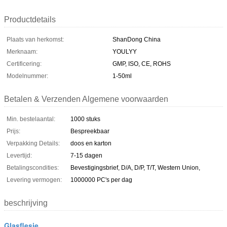
Productdetails
Plaats van herkomst:
ShanDong China
Merknaam:
YOULYY
Certificering:
GMP, ISO, CE, ROHS
Modelnummer:
1-50ml
Betalen & Verzenden Algemene voorwaarden
Min. bestelaantal:
1000 stuks
Prijs:
Bespreekbaar
Verpakking Details:
doos en karton
Levertijd:
7-15 dagen
Betalingscondities:
Bevestigingsbrief, D/A, D/P, T/T, Western Union,
Levering vermogen:
1000000 PC's per dag
beschrijving
Glasflesje