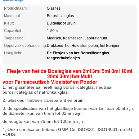
Productnaam:
Glasfles
Materiaal:
Borosilicateglas
Kleur:
Duidelijk of Bruin
Capaciteit:
1-50ml
Toepassing:
Medisch, Kosmetisch, Laboratorium
Oppervlaktebehandeling:
Drukkend, het Hete stempelen, het Berijpen
De Flesjes van het Borosilicateglas
Hoog licht:
,
reageerbuisflesjes
Flesje van het de Dosisglas van 2ml 3ml 5ml 8ml 10ml
20ml 30ml het Multi
voor Farmaceutisch Vloeistof en Poeder
1, het glasmateriaal heeft laag borosilicateglas, neutraal
borosilicateglas of natronkalkglas.
2, Glaskleur hebben transparant en bruin.
3, de specificaties van het glasflesje kunnen van 1ml aan 50ml zijn;
de diameter kan van 6mm tot 32mm zijn,
de hoogte kan van 25mm tot 100mm zijn.
4, Onze certificaten hebben GMP, Ce, ISO9001, ISO14001, de EU
ROHS.