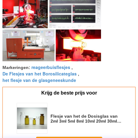
reageerbuisflesjes
Markeringen:
,
De Flesjes van het Borosilicateglas
,
het flesje van de glasgeneeskunde
Krijg de beste prijs voor
Flesje van het de Dosisglas van
2ml 3ml 5ml 8ml 10ml 20ml 30ml
het Multi voor Farmaceutisch
Vloeistof en Poeder