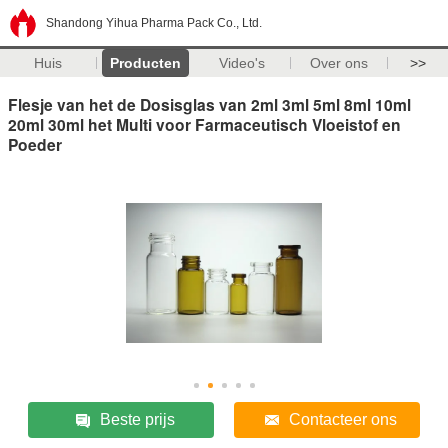
Shandong Yihua Pharma Pack Co., Ltd.
Huis
Producten
Video's
Over ons
>>
Flesje van het de Dosisglas van 2ml 3ml 5ml 8ml 10ml
20ml 30ml het Multi voor Farmaceutisch Vloeistof en
Poeder
Beste prijs
Contacteer ons