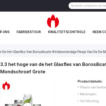
R ONS
FABRIEKSTOUR
KWALITEITSCONTROLE
NEEM C
n De Het Glasfles Van Borosilicate Hittebestendige Flesje Van De De
3.3 het hoge van de het Glasfles van Borosilica
Mondschroef Grote
Productdetails:
Plaats van herko
Merknaam:
Certificering: