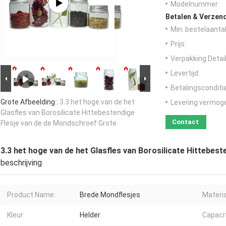
Modelnummer:
Betalen & Verzen
Min. bestelaantal
Prijs:
Verpakking Detail
Levertijd:
Betalingsconditi
Grote Afbeelding :
3.3 het hoge van de het
Levering vermog
Glasfles van Borosilicate Hittebestendige
Contact
Flesje van de de Mondschroef Grote
3.3 het hoge van de het Glasfles van Borosilicate Hittebes
beschrijving
Product Name:
Brede Mondflesjes
Materia
Kleur:
Helder
Capacit