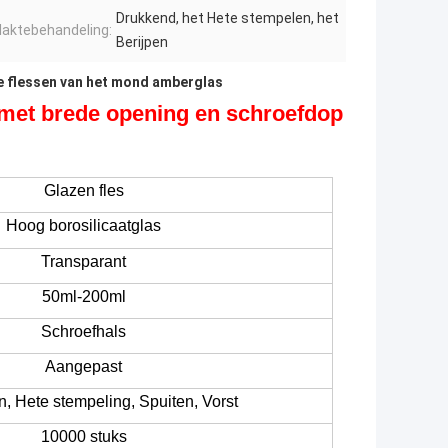
Drukkend, het Hete stempelen, het
laktebehandeling:
Berijpen
e flessen van het mond amberglas
s met brede opening en schroefdop
Glazen fles
Hoog borosilicaatglas
Transparant
50ml-200ml
Schroefhals
Aangepast
n,
Hete stempeling,
Spuiten,
Vorst
10000 stuks