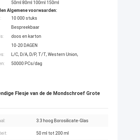
50ml 80ml 100ml 150ml
den Algemene voorwaarden:
:
10 000 stuks
Bespreekbaar
s:
doos en karton
10-20 DAGEN
es:
L/C, D/A, D/P, T/T, Western Union,
en:
50000 PCs/dag
tendige Flesje van de de Mondschroef Grote
al:
3.3 hoog Borosilicate-Glas
eit:
50 ml tot 200 ml