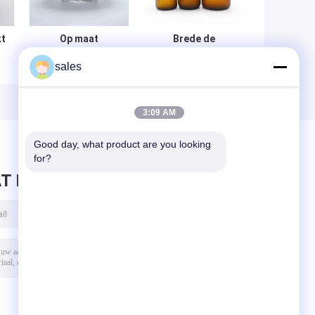
kt
Op maat
Brede de
gemaakte glazen
Mondflesjes
sales
bak met metalen
Medische Amber
p
deksel
Wide Mouth Glass
Jar van 100ml
120ml 300ml voor
3:09 AM
Tablet
Good day, what product are you looking 
for?
T BERICHT ACHTER