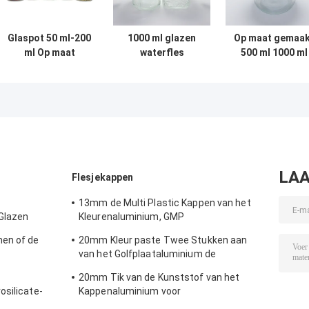
Glaspot 50 ml-200
1000 ml glazen
Op maat gemaa
ml Op maat
waterfles
500 ml 1000 ml
gemaakte grote
glazen fles pot
mond hoge
met plastic do
borosilicaat
glasfles
LAA
Flesjekappen
13mm de Multi Plastic Kappen van het
 Glazen
Kleurenaluminium, GMP
eriaal
Standaardscheur van Verbinding
en of de
20mm Kleur paste Twee Stukken aan
van het Golfplaataluminium de
Dekkingsglb met ring-Trekkracht
20mm Tik van de Kunststof van het
osilicate-
Kappenaluminium voor
Kosmetisch/Geneeskrachtig