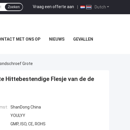
Vraag een offerte aan
|
Dutch
Zoeken
ONTACT MET ONS OP
NIEUWS
GEVALLEN
 Mondschroef Grote
te Hittebestendige Flesje van de de
mst:
ShanDong China
YOULYY
GMP, ISO, CE, ROHS