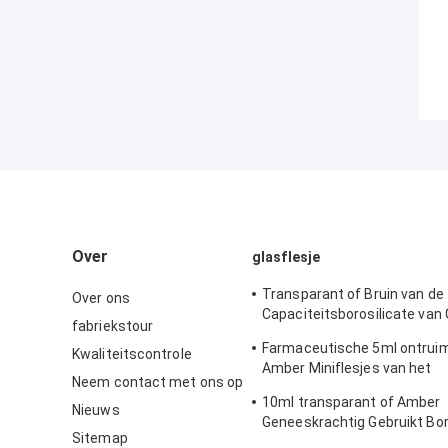
Over
glasflesje
Transparant of Bruin van de
Over ons
Capaciteitsborosilicate van
fabriekstour
buisflesjes 2ml het Glasmat
Farmaceutische 5ml ontruim
Kwaliteitscontrole
Amber Miniflesjes van het
Neem contact met ons op
Lyofilisatieglas met GLB
10ml transparant of Amber
Nieuws
Geneeskrachtig Gebruikt Bor
Sitemap
Glazen buisflesje