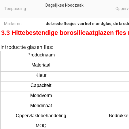
Dagelijkse Noodzaak
Toepassing:
Opperv
Markeren:
de brede flesjes van het mondglas
,
de bred
3.3 Hittebestendige borosilicaatglazen fle
Introductie glazen fles:
Productnaam
Materiaal
Kleur
Capaciteit
Mondvorm
Mondmaat
Oppervlaktebehandeling
Bedrukke
MOQ