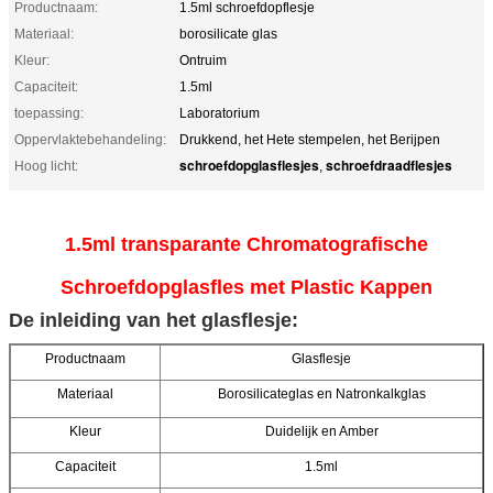
Productnaam:
1.5ml schroefdopflesje
Materiaal:
borosilicate glas
Kleur:
Ontruim
Capaciteit:
1.5ml
toepassing:
Laboratorium
Oppervlaktebehandeling:
Drukkend, het Hete stempelen, het Berijpen
schroefdopglasflesjes
schroefdraadflesjes
Hoog licht:
,
1.5ml transparante Chromatografische
Schroefdopglasfles met Plastic Kappen
De inleiding van het glasflesje:
Productnaam
Glasflesje
Materiaal
Borosilicateglas en Natronkalkglas
Kleur
Duidelijk en Amber
Capaciteit
1.5ml