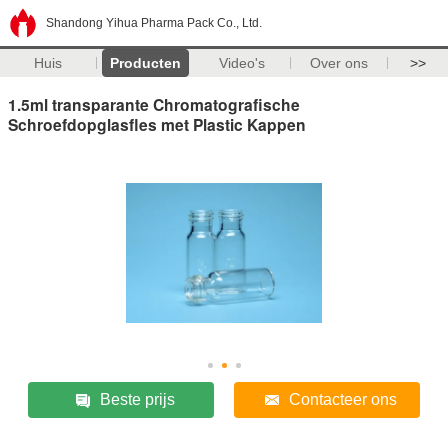
Shandong Yihua Pharma Pack Co., Ltd.
Huis
Producten
Video's
Over ons
>>
1.5ml transparante Chromatografische
Schroefdopglasfles met Plastic Kappen
Beste prijs
Contacteer ons