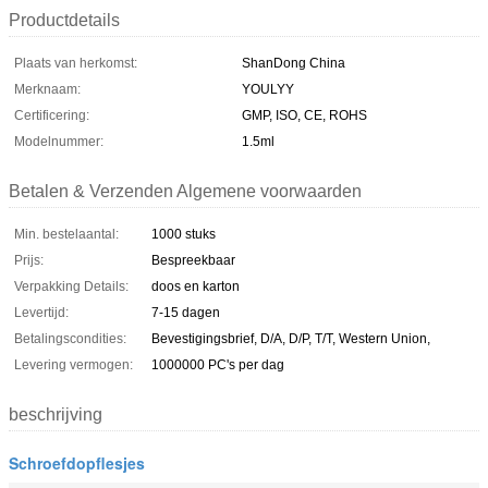
Productdetails
Plaats van herkomst:
ShanDong China
Merknaam:
YOULYY
Certificering:
GMP, ISO, CE, ROHS
Modelnummer:
1.5ml
Betalen & Verzenden Algemene voorwaarden
Min. bestelaantal:
1000 stuks
Prijs:
Bespreekbaar
Verpakking Details:
doos en karton
Levertijd:
7-15 dagen
Betalingscondities:
Bevestigingsbrief, D/A, D/P, T/T, Western Union,
Levering vermogen:
1000000 PC's per dag
beschrijving
Schroefdopflesjes