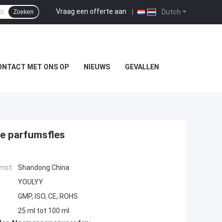
Vraag een offerte aan
|
Dutch
Zoeken
ONTACT MET ONS OP
NIEUWS
GEVALLEN
e parfumsfles
mst:
Shandong China
YOULYY
GMP, ISO, CE, ROHS
25 ml tot 100 ml