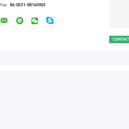
Fax:
86-0531-88160903
LAA
Flesjekappen
13mm de Multi Plastic Kappen van het
 Glazen
Kleurenaluminium, GMP
eriaal
Standaardscheur van Verbinding
en of de
20mm Kleur paste Twee Stukken aan
van het Golfplaataluminium de
Dekkingsglb met ring-Trekkracht