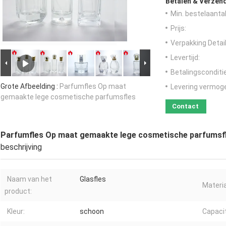
Betalen & Verzen
Min. bestelaantal
Prijs:
Verpakking Detail
Levertijd:
Betalingsconditi
Grote Afbeelding :
Parfumfles Op maat
Levering vermog
gemaakte lege cosmetische parfumsfles
Contact
Parfumfles Op maat gemaakte lege cosmetische parfumsf
beschrijving
Naam van het
Glasfles
Materia
product:
Kleur:
schoon
Capacit