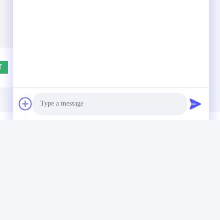
(
0
/ 3000)
T BERICHT ACHTER
Photo
Video Call
Audio Call