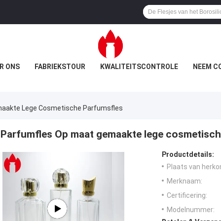
R ONS
FABRIEKSTOUR
KWALITEITSCONTROLE
NEEM C
maakte Lege Cosmetische Parfumsfles
Parfumfles Op maat gemaakte lege cosmetisch
Productdetails:
Plaats van herko
Merknaam:
Certificering:
Modelnummer: