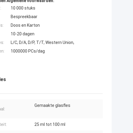
den Algemene voorwaarden:
:
10 000 stuks
Bespreekbaar
s:
Doos en Karton
10-20 dagen
es:
L/C, D/A, D/P, T/T, Western Union,
en:
1000000 PCs/dag
les
Gemaakte glasfles
al:
eit:
25 ml tot 100 ml