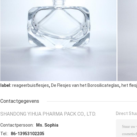
,
,
label:
reageerbuisflesjes
De Flesjes van het Borosilicateglas
het fle
Contactgegevens
SHANDONG YIHUA PHARMA PACK CO., LTD.
Direct Stu
Contactpersoon:
Ms. Sophia
Tel.:
86-13953102205