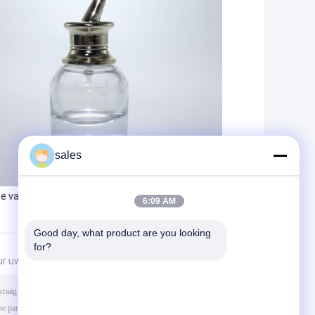
sales
sje van de glasgeneeskunde
6:09 AM
Good day, what product are you looking 
for?
ur uw aanvraag naar ons