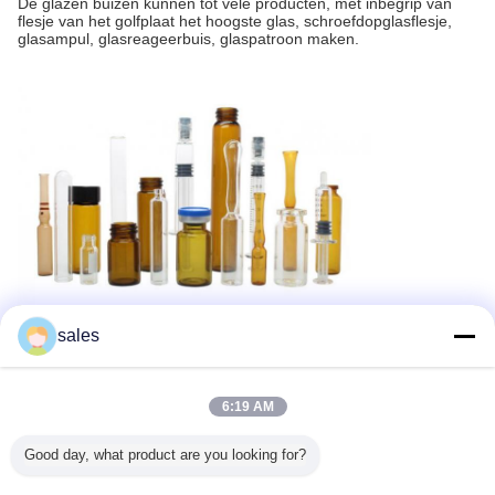
De glazen buizen kunnen tot vele producten, met inbegrip van
flesje van het golfplaat het hoogste glas, schroefdopglasflesje,
glasampul, glasreageerbuis, glaspatroon maken.
sales
Recommended Products
6:19 AM
Good day, what product are you looking for?
ml
10 ml Duidelijke
30ml Clear or
Crimp Neck
Herbrui