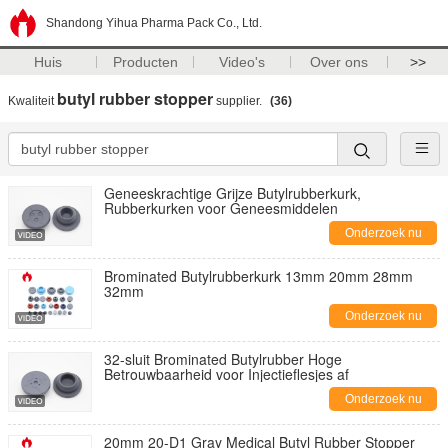
Shandong Yihua Pharma Pack Co., Ltd.
Huis
Producten
Video's
Over ons
>>
butyl rubber stopper
Kwaliteit
supplier.
(36)
Geneeskrachtige Grijze Butylrubberkurk,
Rubberkurken voor Geneesmiddelen
Onderzoek nu
Brominated Butylrubberkurk 13mm 20mm 28mm
32mm
Onderzoek nu
32-sluit Brominated Butylrubber Hoge
Betrouwbaarheid voor Injectieflesjes af
Onderzoek nu
20mm 20-D1 Gray Medical Butyl Rubber Stopper