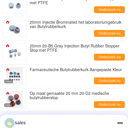
met PTFE
Onderzoek nu
20mm Injectie Brominated het laboratoriumgebruik
van Butylrubberkurk
Onderzoek nu
20mm 20-B5 Gray Injection Butyl Rubber Stopper
Stop met PTFE
Onderzoek nu
Farmaceutische Butylrubberkurk Aangepaste Kleur
Onderzoek nu
Op maat gemaakte 20 mm 20-D2 medische
butylrubberstop
Onderzoek nu
Medische butylrubberstop voor spuit
sales