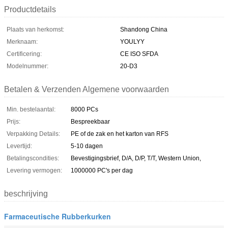
Productdetails
Plaats van herkomst:
Shandong China
Merknaam:
YOULYY
Certificering:
CE ISO SFDA
Modelnummer:
20-D3
Betalen & Verzenden Algemene voorwaarden
Min. bestelaantal:
8000 PCs
Prijs:
Bespreekbaar
Verpakking Details:
PE of de zak en het karton van RFS
Levertijd:
5-10 dagen
Betalingscondities:
Bevestigingsbrief, D/A, D/P, T/T, Western Union,
Levering vermogen:
1000000 PC's per dag
beschrijving
Farmaceutische Rubberkurken