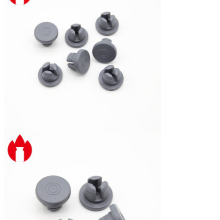
Productiviteit
1000000 stuks/dag
MOQ
8 000 stuks
Certificaten
GMP, CE, ISO
Werkplaats
Schoonmaakwerkplaats
Verpakking
PE-zak of RFS-zak en karton