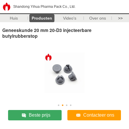
Shandong Yihua Pharma Pack Co., Ltd.
Huis
Producten
Video's
Over ons
>>
Geneeskunde 20 mm 20-D3 injecteerbare
butylrubberstop
Beste prijs
Contacteer ons