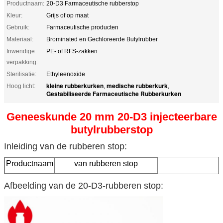
Productnaam:
20-D3 Farmaceutische rubberstop
Kleur:
Grijs of op maat
Gebruik:
Farmaceutische producten
Materiaal:
Brominated en Gechloreerde Butylrubber
Inwendige
PE- of RFS-zakken
verpakking:
Sterilisatie:
Ethyleenoxide
kleine rubberkurken
medische rubberkurk
Hoog licht:
,
,
Gestabiliseerde Farmaceutische Rubberkurken
Geneeskunde 20 mm 20-D3 injecteerbare
butylrubberstop
Inleiding van de rubberen stop:
Productnaam
van rubberen stop
Specificaties
20 mm 20-D3
Afbeelding van de 20-D3-rubberen stop:
Materiaal
Butilrubber
Kleur
Grijs of op maat